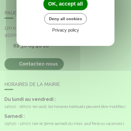
OK, accept all
PAUCOURT
Deny all cookies
120 rue de l'Église
Privacy policy
45200
Paucourt
02 38 85 40 16
Contactez-nous
HORAIRES DE LA MAIRIE
Du lundi au vendredi :
14h00 - 18h00
(en août, les horaires habituels peuvent être modifiés.)
Samedi :
09h30 - 12h00
(1er et 3ème samedi du mois, sauf férié ou vacances.)