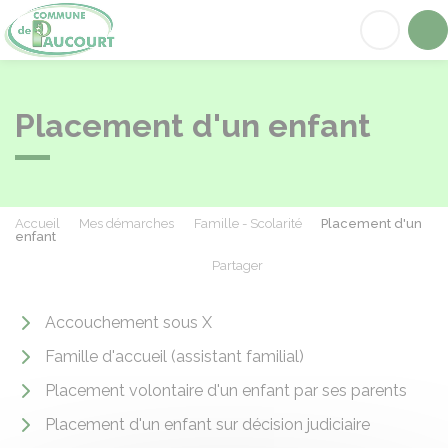
Paucourt
Acc
Placement d'un enfant
Accueil
Mes démarches
Famille - Scolarité
Placement d'un
enfant
Partager
Partager sur Facebook
Partager sur X - Twit
Partager sur
Par
Accouchement sous X
Famille d'accueil (assistant familial)
Placement volontaire d'un enfant par ses parents
Placement d'un enfant sur décision judiciaire