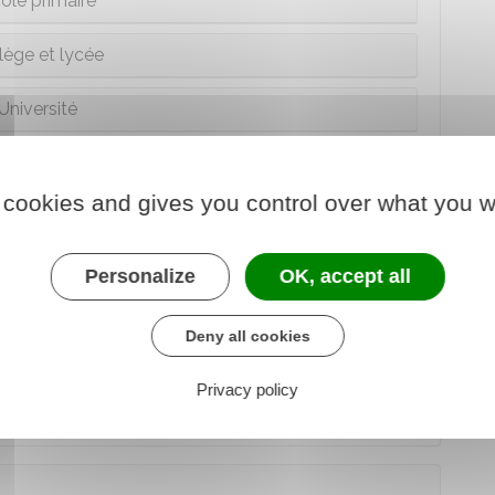
ole primaire
lège et lycée
Université
tablissement régional d'enseignement adapté
 cookies and gives you control over what you w
Personalize
OK, accept all
nce assurés par le
centre national d'enseignement
Deny all cookies
ivre un enseignement individualisé adapté à son âge
Privacy policy
de l'hôpital
.