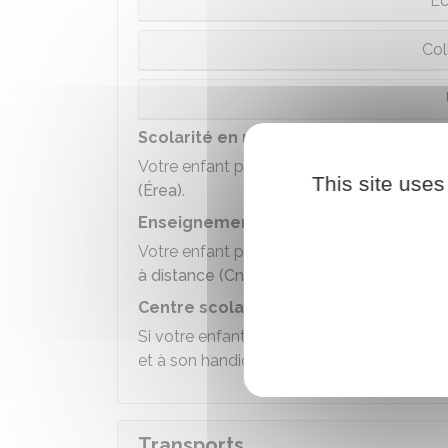
Éc
Col
Scolarité en milieu adapté
Votre enfant peut être scolarisé dans un
é
This site uses
(Érea)
.
Enseignement à distance
Votre enfant peut suivre des cours à dista
à distance (Cned)
.
Centre scolaire à l'hôpital
Si votre enfant est hospitalisé, il peut su
et à son handicap dans un
centre scolaire 
Transports