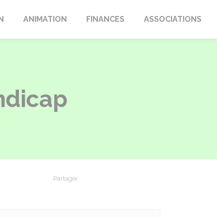
N
ANIMATION
FINANCES
ASSOCIATIONS
ndicap
Partager
Partager sur Facebook
Partager sur X - Twitter
Partager sur Linkedin
Partager par em