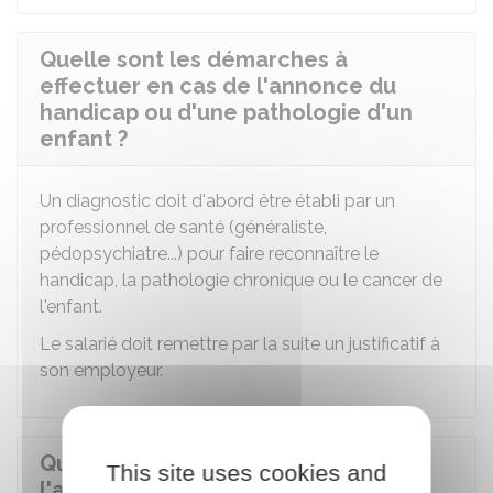
Quelle sont les démarches à
effectuer en cas de l'annonce du
handicap ou d'une pathologie d'un
enfant ?
Un diagnostic doit d'abord être établi par un
professionnel de santé (généraliste,
pédopsychiatre...) pour faire reconnaître le
handicap, la pathologie chronique ou le cancer de
l'enfant.
Le salarié doit remettre par la suite un justificatif à
son employeur.
Quelles est la durée du congé pour
This site uses cookies and
l'annonce du handicap ou d'une