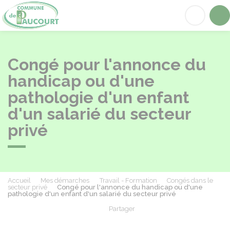
Paucourt
Acc
Congé pour l'annonce du
handicap ou d'une
pathologie d'un enfant
d'un salarié du secteur
privé
Accueil
Mes démarches
Travail - Formation
Congés dans le
secteur privé
Congé pour l'annonce du handicap ou d'une
pathologie d'un enfant d'un salarié du secteur privé
Partager
Partager sur Facebook
Partager sur X - Twit
Partager sur
Par