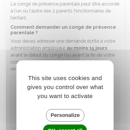
Le congé de présence parentale peut être accordé
à l'un ou l'autre des 2 parents fonctionnaires de
l'enfant.
Comment demander un congé de présence
parentale ?
Vous devez adresser une demande écrite à votre
administration employeur,
au moins 15 jours
avant le début du congé (ou avant la fin de votre
congé en cours en cas de demande de
renouvellement).
This site uses cookies and
À noter
gives you control over what
En cas de dégradation soudaine de l'état de
you want to activate
santé de votre enfant ou en cas de situation
de crise nécessitant votre présence
immédiate, ce délai de 15 jours ne s'applique
Personalize
pas.