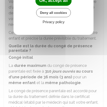
OK, accept all
Votre demande de congé doit être accompagnée
d'un
certificat médical
qui atteste de la gravité
Deny all cookies
de la maladie, de l'accident ou du handicap de
votre enfant, de soins contraignants et de votre
Privacy policy
nécessaire présence soutenue.
Ce certificat est établi par le médecin qui suit votre
enfant et précise la durée prévisible du traitement.
Quelle est la durée du congé de présence
parentale ?
Congé initial
La
durée maximum
du congé de présence
parentale est fixée à
310
jours ouvrés
au cours
d'une période de 36 mois (3 ans)
pour un
même enfant
et la
même pathologie
.
Le congé de présence parentale est accordé pour
la durée du traitement définie dans le certificat
médical (établi par le médecin qui suit votre enfant,