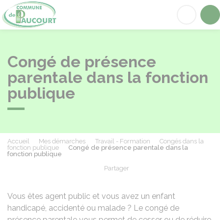
Paucourt
Acc
Congé de présence
parentale dans la fonction
publique
Accueil
Mes démarches
Travail - Formation
Congés dans la
fonction publique
Congé de présence parentale dans la
fonction publique
Partager
Partager sur Facebook
Partager sur X - Twit
Partager sur
Par
Vous êtes agent public et vous avez un enfant
handicapé, accidenté ou malade ? Le congé de
présence parentale vous permet de cesser ou de réduire