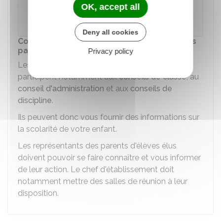
OK, accept all
Ministère chargé de l'éducation
Deny all cookies
Communication avec les représentants des
parents d'élèves
Privacy policy
Les
représentants des parents d'élèves
participent notamment aux
conseils de classe
, au
conseil d'administration
et aux
conseils de
discipline
.
Ils peuvent donc vous fournir des informations sur
la scolarité de votre enfant.
Les représentants des parents d'élèves élus
doivent pouvoir se faire connaître et vous informer
de leur action. Le chef d'établissement doit
notamment mettre des salles de réunion à leur
disposition.