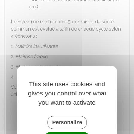
etc.).
Le niveau de maîtrise des 5 domaines du socle
commun est évalué à la fin de chaque cycle selon
4 échelons :
1.
Maîtrise insuffisante
2.
Maîtrise fragile
3.
Maîtrise satisfaisante
4.
Très bonne maîtrise
This site uses cookies and
Vous pouvez consulter en ligne le livret scolaire
gives you control over what
unique de votre enfant :
you want to activate
Consulter le livret scolaire de son
enfant
Personalize
Accéder au service en ligne