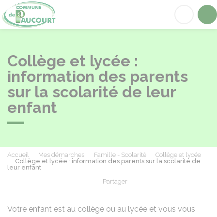
Paucourt
Acc
Collège et lycée :
information des parents
sur la scolarité de leur
enfant
Accueil
Mes démarches
Famille - Scolarité
Collège et lycée
Collège et lycée : information des parents sur la scolarité de
leur enfant
Partager
Partager sur Facebook
Partager sur X - Twit
Partager sur
Par
Votre enfant est au collège ou au lycée et vous vous