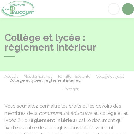
Paucourt
Acc
Collège et lycée :
règlement intérieur
Accueil
Mes démarches
Famille - Scolarité
Collège et lycée
Collège et lycée : règlement intérieur
Partager
Partager sur Facebook
Partager sur X - Twit
Partager sur
Par
Vous souhaitez connaître les droits et les devoirs des
membres de la
communauté éducative
au collège et au
lycée ? Le
règlement intérieur
est le document qui
fixe l'ensemble de ces règles dans l'établissement