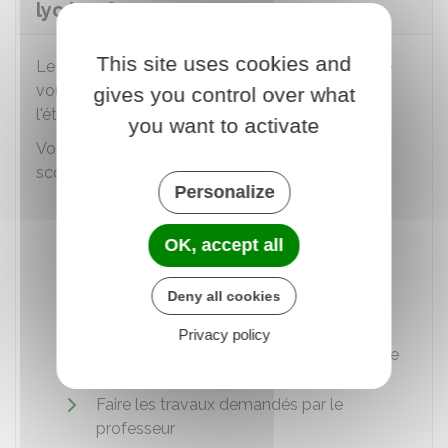
lycéen ?
This site uses cookies and
Le
règlement intérieur
comporte des règles que
vous devez respecter dans la classe, dans
gives you control over what
l'établissement et à ses abords.
you want to activate
Vous devez notamment respecter les règles de
scolarité suivantes :
Personalize
Respecter l'autorité des professeurs
OK, accept all
Respecter les horaires des cours et des
activités
Deny all cookies
Se présenter avec son carnet de
Privacy policy
correspondance et le matériel nécessaire
Faire les travaux demandés par le
professeur