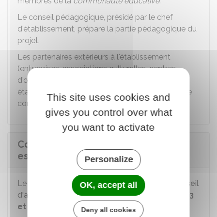
membres de la
communauté éducative
.
Le conseil pédagogique, présidé par le chef
d'établissement, prépare la partie pédagogique du
projet.
Les partenaires extérieurs à l'établissement
(entreprises, associations culturelles, centres
d'orientation et d'information, autres
établissements scolaires, etc.) peuvent aussi être
This site uses cookies and
consultés.
gives you control over what
you want to activate
Comment le projet d'établissement
est-il adopté ?
Personalize
Le projet d'établissement est adopté par le
conseil
OK, accept all
d'administration
, pour une durée comprise entre
3
et 5 ans
.
Deny all cookies