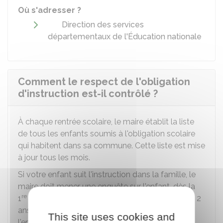
Où s'adresser ?
Direction des services
départementaux de l'Éducation nationale
Comment le respect de l'obligation
d'instruction est-il contrôlé ?
À chaque rentrée scolaire, le maire établit la liste
de tous les enfants soumis à l'obligation scolaire
qui habitent dans sa commune. Cette liste est mise
à jour tous les mois.
Si votre enfant suit l'instruction dans la famille, le
maire doit mener une enquête sur l'enfant, dès la
re
1
année. Cette enquête est renouvelée tous les 2
ans, jusqu'aux 16 ans de l'enfant. L'objectif de
This site uses cookies and
l'enquête est de contrôler les raisons pour