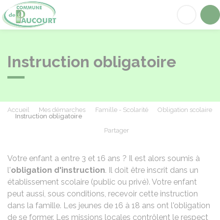
Paucourt
Acc
Instruction obligatoire
Accueil
Mes démarches
Famille - Scolarité
Obligation scolaire
Instruction obligatoire
Partager
Partager sur Facebook
Partager sur X - Twit
Partager sur
Par
Votre enfant a entre 3 et 16 ans ? Il est alors soumis à
l'
obligation d'instruction
. Il doit être inscrit dans un
établissement scolaire (public ou privé). Votre enfant
peut aussi, sous conditions, recevoir cette instruction
dans la famille. Les jeunes de 16 à 18 ans ont l'obligation
de se former. Les missions locales contrôlent le respect