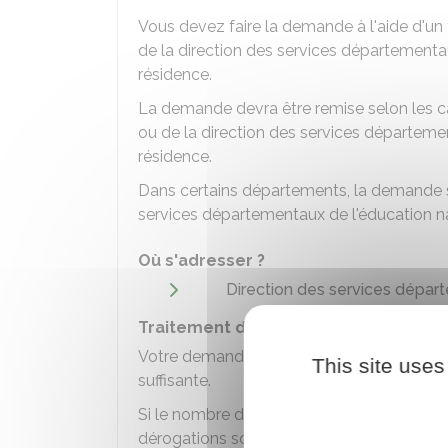
Vous devez faire la demande à l'aide d'un
de la direction des services départementau
résidence.
La demande devra être remise selon les ca
ou de la direction des services départemen
résidence.
Dans certains départements, la demande se f
services départementaux de l'éducation na
Où s'adresser ?
Direction des services dépar
Traitement de la demande de déroga
Votre demande sera acceptée si l'établiss
This site uses
suffisante.
Si le nombre de demandes dépasse les cap
dérogations sont accordées selon l'ordre de 