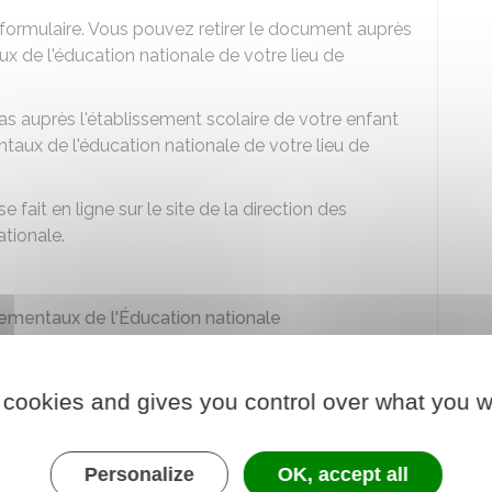
 formulaire. Vous pouvez retirer le document auprès
x de l'éducation nationale de votre lieu de
s auprès l'établissement scolaire de votre enfant
taux de l'éducation nationale de votre lieu de
ait en ligne sur le site de la direction des
tionale.
tementaux de l'Éducation nationale
tion
ement souhaité dispose d'une capacité d'accueil
 cookies and gives you control over what you w
acités d'accueil d'un établissement, les
Personalize
OK, accept all
priorité indicatif suivant :