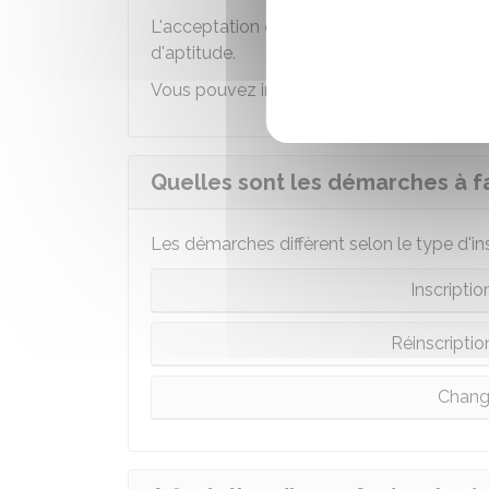
L'acceptation de la dérogation peut égale
d'aptitude.
Vous pouvez indiquer plusieurs motifs s
Quelles sont les démarches à fai
Les démarches diffèrent selon le type d'ins
Inscriptio
Réinscripti
Chang