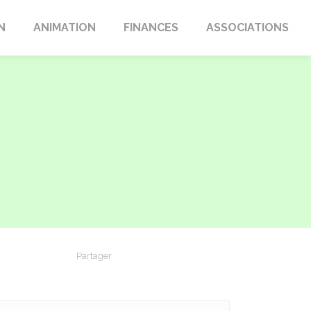
N
ANIMATION
FINANCES
ASSOCIATIONS
Partager
Partager sur Facebook
Partager sur X - Twitter
Partager sur Linkedin
Partager par em