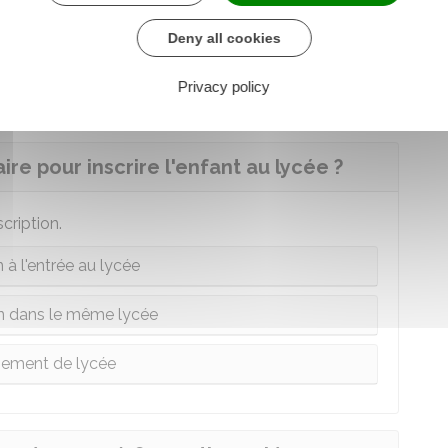
ment dépendre de la réussite à des tests
Deny all cookies
imultanément dans la demande de dérogation.
Privacy policy
re pour inscrire l'enfant au lycée ?
cription.
n à l'entrée au lycée
on dans le même lycée
ement de lycée