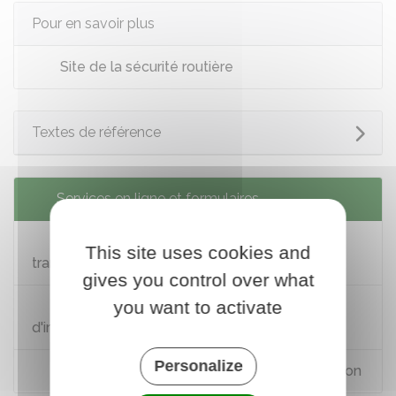
Pour en savoir plus
Site de la sécurité routière
Textes de référence
Services en ligne et formulaires
Demander une carte grise suite à la
This site uses cookies and
transformation du véhicule
gives you control over what
you want to activate
Suivez votre demande de certificat
d'immatriculation
Personalize
Calculer le coût du certificat d'immatriculation