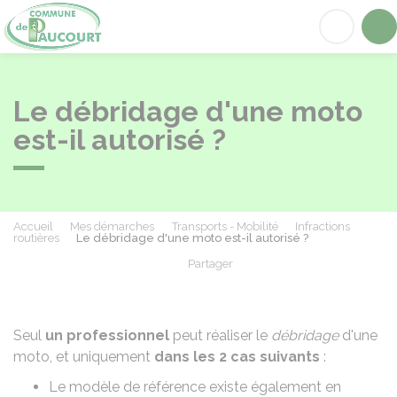
Paucourt
Acc
Le débridage d'une moto
est-il autorisé ?
Accueil
Mes démarches
Transports - Mobilité
Infractions
routières
Le débridage d'une moto est-il autorisé ?
Partager
Partager sur Facebook
Partager sur X - Twit
Partager sur
Par
Seul
un professionnel
peut réaliser le
débridage
d'une
moto, et uniquement
dans les 2 cas suivants
:
Le modèle de référence existe également en