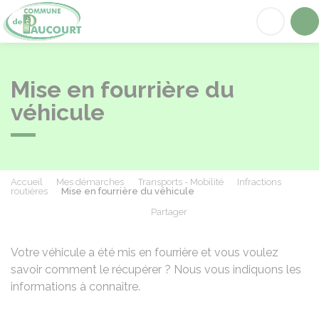
Paucourt
Acc
Mise en fourrière du
véhicule
Accueil
Mes démarches
Transports - Mobilité
Infractions
routières
Mise en fourrière du véhicule
Partager
Partager sur Facebook
Partager sur X - Twit
Partager sur
Par
Votre véhicule a été mis en fourrière et vous voulez
savoir comment le récupérer ? Nous vous indiquons les
informations à connaître.