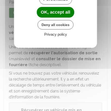
Paris ou d'une autre ville :
OK, accept all
Cas général
À Paris
Deny all cookies
Un service en ligne permet de
savoir si le
véhicule est actuellement en fourrière
en
Privacy policy
saisissant son
numéro d'immatriculation
.
Une fois le véhicule trouvé, le service en ligne
permet de
récupérer l'autorisation de sortie
(
mainlevée
) et
consulter le dossier de mise en
fourrière
(fiche descriptive).
Si vous ne trouvez pas votre véhicule, renouvelez
la recherche ultérieurement. Il y a en effet un
décalage de temps entre l'enlèvement du véhicule
et son enregistrement dans le système
d'information de la fourrière.
Récupérer un véhicule mis en