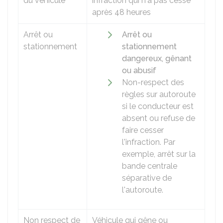
du véhicule
infraction qui n'a pas cessé
après 48 heures
Arrêt ou
Arrêt ou
stationnement
stationnement
dangereux, gênant
ou abusif
Non-respect des
règles sur autoroute
si le conducteur est
absent ou refuse de
faire cesser
l'infraction. Par
exemple, arrêt sur la
bande centrale
séparative de
l'autoroute.
Non respect de
Véhicule qui gêne ou