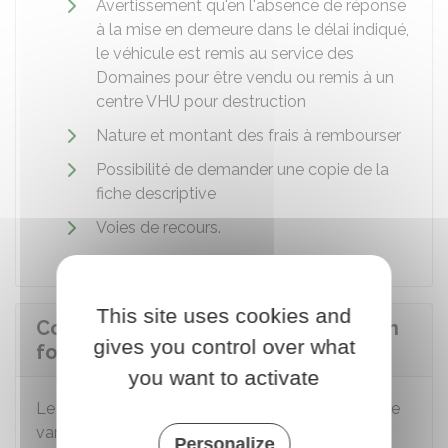
Avertissement qu'en l'absence de réponse
à la mise en demeure dans le délai indiqué,
le véhicule est remis au service des
Domaines pour être vendu ou remis à un
centre
VHU
pour destruction
Nature et montant des frais à rembourser
Possibilité de demander une copie de la
fiche descriptive
Voies de recours.
This site uses cookies and
Comment savoir si un véhicule est en
gives you control over what
fourrière ?
you want to activate
Le service en ligne pour rechercher votre véhicule
varie selon qu'il a été mis dans une fourrière de
Personalize