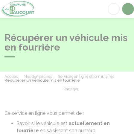
Paucourt
Acc
Récupérer un véhicule mis
en fourrière
Accueil
Mes démarches
Services en ligne et formulaires
Récupérer un véhicule mis en fourrière
Partager
Partager sur Facebook
Partager sur X - Twit
Partager sur
Par
Ce service en ligne vous permet de :
Savoir si le véhicule est
actuellement en
fourrière
en saisissant son
numéro