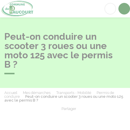
Paucourt
Acc
Peut-on conduire un
scooter 3 roues ou une
moto 125 avec le permis
B ?
Accueil
Mes démarches
Transports - Mobilité
Permis de
conduire
Peut-on conduire un scooter 3 roues ou une moto 125
avec le permis B ?
Partager
Partager sur Facebook
Partager sur X - Twit
Partager sur
Par