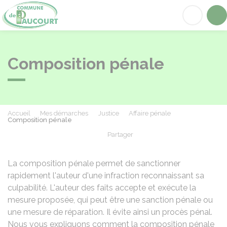
Paucourt
Acc
Composition pénale
Accueil
Mes démarches
Justice
Affaire pénale
Composition pénale
Partager
Partager sur Facebook
Partager sur X - Twit
Partager sur
Par
La composition pénale permet de sanctionner
rapidement l'auteur d'une infraction reconnaissant sa
culpabilité. L'auteur des faits accepte et exécute la
mesure proposée, qui peut être une sanction pénale ou
une mesure de réparation. Il évite ainsi un procès pénal.
Nous vous expliquons comment la composition pénale