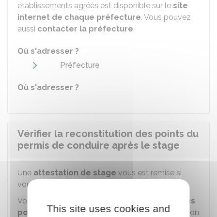
établissements agréés est disponible sur le
site
internet de chaque préfecture
. Vous pouvez
aussi
contacter la préfecture
.
Où s'adresser ?
Préfecture
Où s'adresser ?
Vérifier la reconstitution des points du
permis de conduire après le stage
Une
attestation de stage
vous est remise si
vous avez suivi la totalité de la formation.
Vous recevez une
lettre
(
lettre 47
)
indiquant les
This site uses cookies and
points récupérés
(attention, le délai de réception