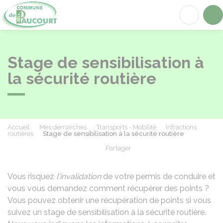
Paucourt
Acc
Stage de sensibilisation à
la sécurité routière
Accueil
Mes démarches
Transports - Mobilité
Infractions
routières
Stage de sensibilisation à la sécurité routière
Partager
Partager sur Facebook
Partager sur X - Twit
Partager sur
Par
Vous risquez
l'invalidation
de votre permis de conduire et
vous vous demandez comment récupérer des points ?
Vous pouvez obtenir une récupération de points si vous
suivez un stage de sensibilisation à la sécurité routière.