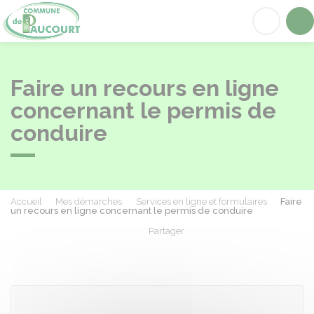
Paucourt
Acc
Faire un recours en ligne
concernant le permis de
conduire
Accueil
Mes démarches
Services en ligne et formulaires
Faire
un recours en ligne concernant le permis de conduire
Partager
Partager sur Facebook
Partager sur X - Twit
Partager sur
Par