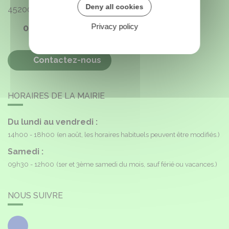
Deny all cookies
45200
Paucourt
Privacy policy
02 38 85 40 16
Contactez-nous
HORAIRES DE LA MAIRIE
Du lundi au vendredi :
14h00 - 18h00
(en août, les horaires habituels peuvent être modifiés.)
Samedi :
09h30 - 12h00
(1er et 3ème samedi du mois, sauf férié ou vacances.)
NOUS SUIVRE