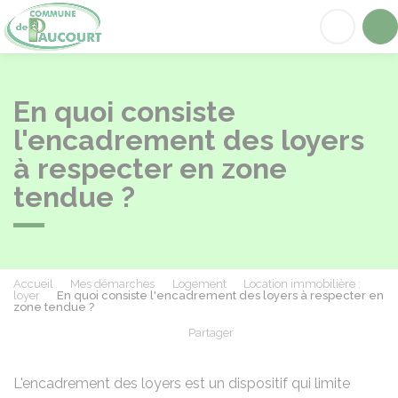
Paucourt
Acc
En quoi consiste
l'encadrement des loyers
à respecter en zone
tendue ?
Accueil
Mes démarches
Logement
Location immobilière :
loyer
En quoi consiste l'encadrement des loyers à respecter en
zone tendue ?
Partager
Partager sur Facebook
Partager sur X - Twit
Partager sur
Par
L'encadrement des loyers est un dispositif qui limite