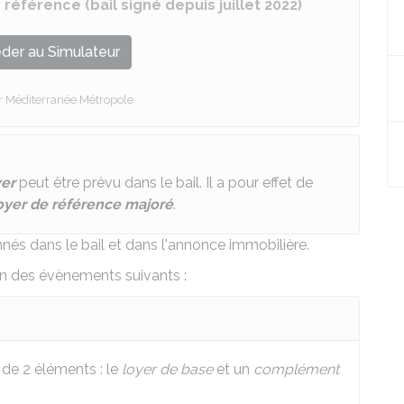
 référence (bail signé depuis juillet 2022)
der au Simulateur
r Méditerranée Métropole
er
peut être prévu dans le bail. Il a pour effet de
oyer de référence majoré
.
onnés
dans le bail
et dans
l'annonce immobilière
.
n des évènements suivants :
de 2 éléments : le
loyer de base
et un
complément