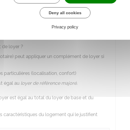
onne morale.
Deny all cookies
Privacy policy
 de loyer ?
notaire) peut appliquer un complément de loyer si
particulières (localisation, confort)
st égal au
loyer de référence majoré
.
oyer est égal au total du loyer de base et du
caractéristiques du logement qui le justifient