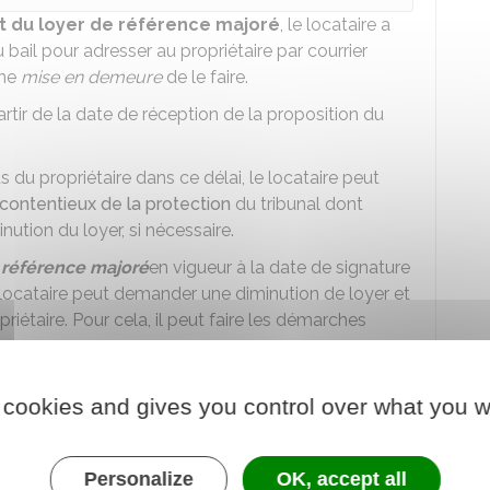
nt du loyer de référence majoré
, le locataire a
u bail pour adresser au propriétaire par courrier
une
mise en demeure
de le faire.
rtir de la date de réception de la proposition du
 du propriétaire dans ce délai, le locataire peut
contentieux de la protection
du tribunal dont
ution du loyer, si nécessaire.
 référence majoré
en vigueur à la date de signature
e locataire peut demander une diminution de loyer et
étaire. Pour cela, il peut faire les démarches
le de conciliation
. En cas d'échec, il peut saisir le
 cookies and gives you control over what you w
ction
du tribunal dont dépend le logement loué.
rement des loyers à la préfecture. Le propriétaire
ve de
5 000 €
s'il s'agit d'une personne physique, et
Personalize
OK, accept all