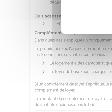
de
15 000 €
s'il s'agit d'une pers
Où s'adresser ?
Préfecture
Complément de loyer
Dans quels cas s'applique un complément
Le propriétaire (ou l'agence immobilière/
les 2 conditions suivantes sont réunies :
Le logement a des caractéristiques 
Le loyer de base (hors charges) e
Si un complément de loyer s'applique, le l
complément de loyer.
Le montant du complément de loyer et les 
doivent être indiqués dans le bail.