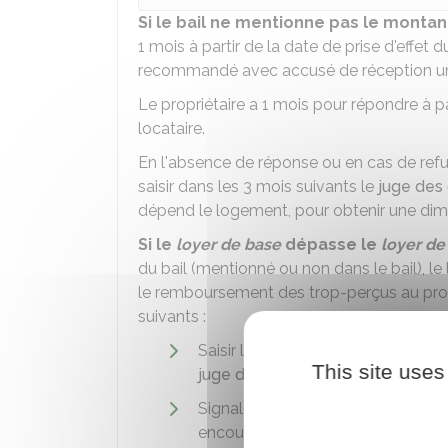
Si le bail ne mentionne pas le monta
1 mois à partir de la date de prise d'effet d
recommandé avec accusé de réception 
Le propriétaire a 1 mois pour répondre à pa
locataire.
En l'absence de réponse ou en cas de refus
saisir dans les 3 mois suivants le
juge des 
dépend le logement, pour obtenir une dimin
Si le
loyer de base
dépasse le
loyer de
du bail (mentionné ou non dans le bail), l
le remboursement des trop-perçus au propri
suivants :
Saisir la
commission départementa
This site uses
juge des contentieux de la prote
Signaler le non-respect de l'encad
encourt une amende administrati