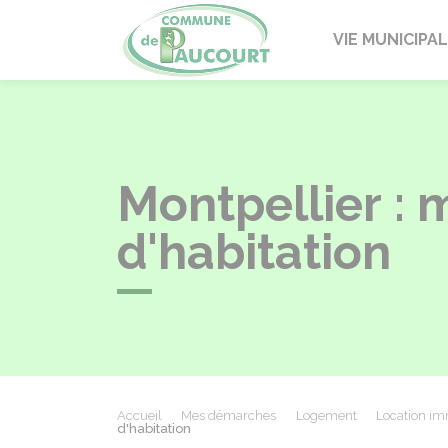
Paucourt
VIE MUNICIPA
Montpellier : 
d'habitation
Accueil
Mes démarches
Logement
Location imm
d'habitation