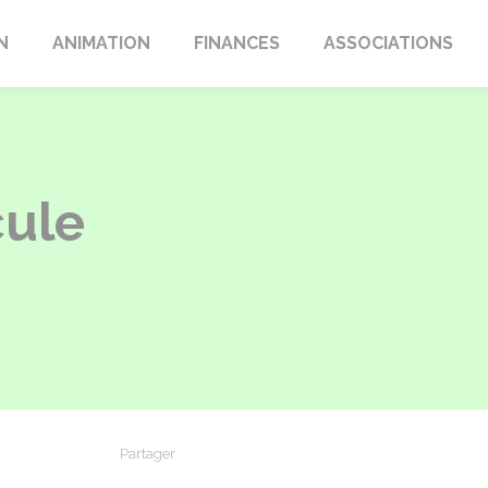
N
ANIMATION
FINANCES
ASSOCIATIONS
cule
Partager
Partager sur Facebook
Partager sur X - Twitter
Partager sur Linkedin
Partager par em