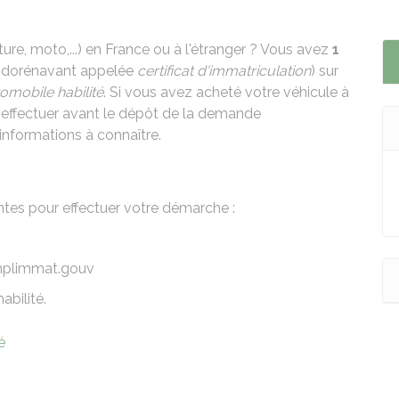
ture, moto,...) en France ou à l'étranger ? Vous avez
1
 (dorénavant appelée
certificat d'immatriculation
) sur
tomobile habilité
. Si vous avez acheté votre véhicule à
 à effectuer avant le dépôt de la demande
informations à connaître.
ntes pour effectuer votre démarche :
mplimmat.gouv
abilité.
é