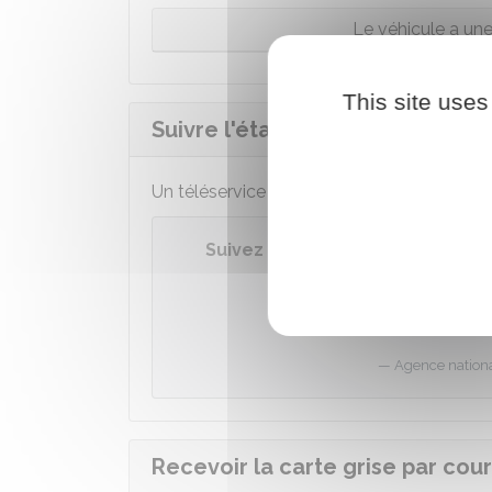
Le véhicule a un
This site uses
Suivre l'état d'avancement de la
Un téléservice permet de suivre l'état d'
Suivez votre demande de certif
Accéder
Agence national
Recevoir la carte grise par cour