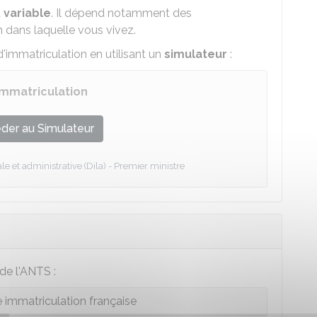
t
variable
. Il dépend notamment des
n dans laquelle vous vivez.
d'immatriculation en utilisant un
simulateur
:
'immatriculation
der au Simulateur
le et administrative (Dila) - Premier ministre
de l'
ANTS
:
e immatriculation française