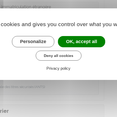
e immatriculation étrangère
 cookies and gives you control over what you w
 fabrication de la carte grise
Personalize
OK, accept all
avancement de la démarche :
Deny all cookies
icat d'immatriculation
Privacy policy
 au service en ligne
e des titres sécurisés (ANTS)
rier