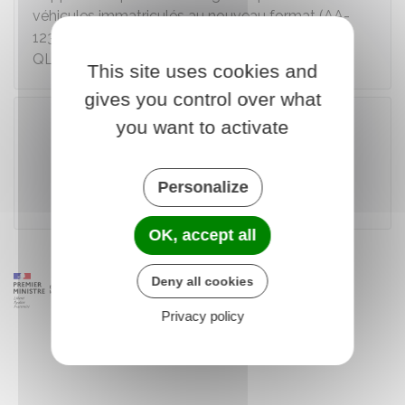
véhicules immatriculés au nouveau format (AA-
123-AA) et les véhicules de type VP, TM, QM,
QLEM, CL, CYCL, CTTE, MTL, MTT1 ou MTT2.
This site uses cookies and
gives you control over what
you want to activate
Accéder au téléservice
Personalize
Agence nationale des titres sécurisés (ANTS)
OK, accept all
Deny all cookies
Privacy policy