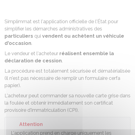
Partager sur Facebook
Partager sur X - Twit
Partager sur
Par
Simplimmat est l'application officielle de l'État pour
simplifier les démarches administratives des
particuliers
qui
vendent ou achètent un véhicule
d'occasion
.
Le vendeur et l'acheteur
réalisent ensemble la
déclaration de cession
.
La procédure est totalement sécurisée et dématérialisée
(il n'est pas nécessaire de remplir un formulaire cerfa
papier).
L'acheteur peut commander sa nouvelle carte grise dans
la foulée et obtenir immédiatement son certificat
provisoire d'immatriculation (CPI).
Attention
L'application prend en charge uniquement les