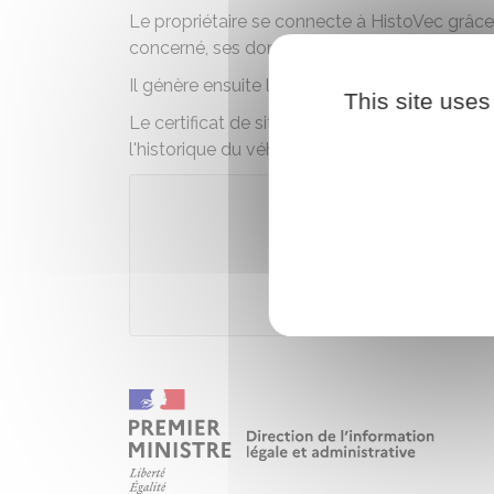
Le propriétaire se connecte à HistoVec grâc
concerné, ses données nominatives et des info
Il génère ensuite le rapport HistoVec et le par
This site uses
Le certificat de situation administrative (c
l'historique du véhicule, est accessible via Hi
Accé
Ministèr