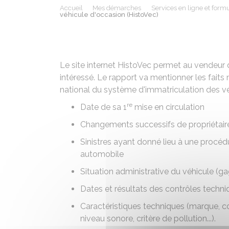
Accueil
Mes démarches
Services en ligne et formu
véhicule d'occasion (HistoVec)
Le site internet HistoVec permet au vendeur 
intéressé. Le rapport va mentionner les faits 
national du système d'immatriculation des véh
re
Date de sa 1
mise en circulation
Changements successifs de propriétair
Sinistres ayant donné lieu à une procéd
automobile
Situation administrative du véhicule (ga
Dates et résultats des contrôles techni
Caractéristiques techniques (marque, co
niveau sonore, critère de pollution...).