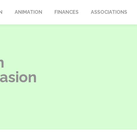
N
ANIMATION
FINANCES
ASSOCIATIONS
n
casion