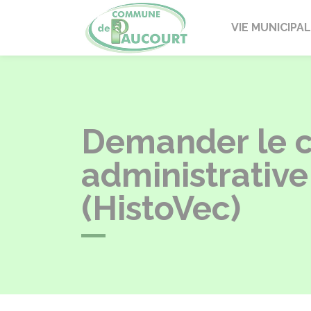
Paucourt
VIE MUNICIPA
Demander le ce
administrative
(HistoVec)