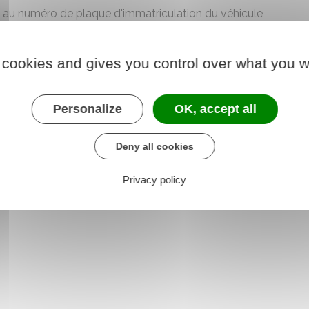
e au numéro de plaque d'immatriculation du véhicule
rmations figurant sur la carte grise.
tage à l'acheteur potentiel.
 cookies and gives you control over what you w
ouramment appelé
certificat de non gage
), enrichi de
stovec.
Personalize
OK, accept all
Deny all cookies
der au téléservice
Privacy policy
e chargé de l'intérieur