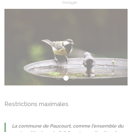
Partager
Partager sur Facebook
Partager sur X - Twit
Partager sur
Par
Précédent
Su
Restrictions maximales
La commune de Paucourt, comme l’ensemble du