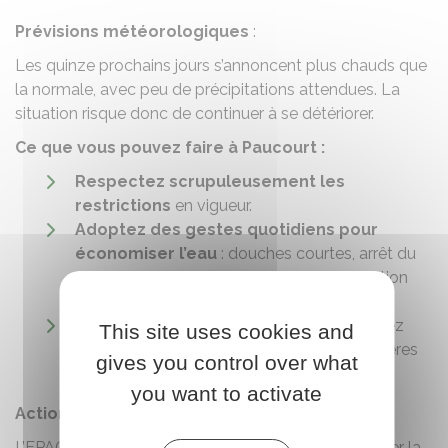
Prévisions météorologiques
:
Les quinze prochains jours s’annoncent plus chauds que
la normale, avec peu de précipitations attendues. La
situation risque donc de continuer à se détériorer.
Ce que vous pouvez faire à Paucourt :
Respectez scrupuleusement les
restrictions
en vigueur.
Adoptez des gestes quotidiens pour
économiser l’eau
: douches courtes, arrêt du
robinet lors du brossage des dents, utilisation
raisonnée des appareils ménagers.
Préservez les milieux aquatiques
: évitez
This site uses cookies and
toute intervention ou pollution dans les rivières
gives you control over what
et zones humides.
you want to activate
Actions en cours
L’EPAGE du Bassin du Loing intervient pour préserver la