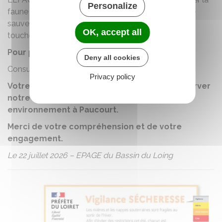
Personalize
faune aquatique, notamment par des opérations de
sauvetage des poissons dans les secteurs les plus
OK, accept all
touchés, dont le Puiseaux.
Pour plus d’informations
Deny all cookies
Consultez le site :
www.epageloing.fr
Privacy policy
Votre mobilisation est essentielle pour préserver
notre ressource en eau et protéger notre
environnement à Paucourt.
Merci de votre compréhension et de votre
engagement.
Le 22 juillet 2026 – EPAGE du Bassin du Loing