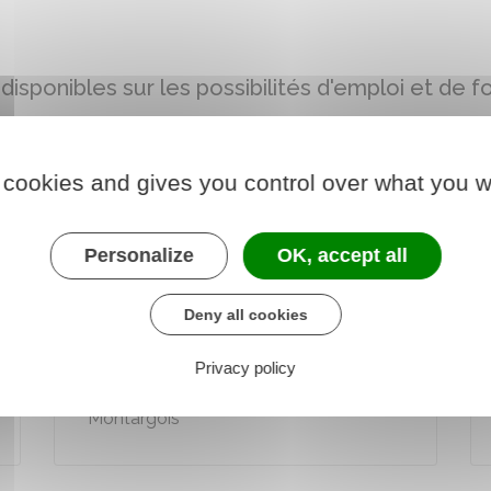
 disponibles sur les possibilités d'emploi et de 
 cookies and gives you control over what you w
Recrutement d'un
animateur-trice
Personalize
OK, accept all
Ecologie Industrielle et
Territoriale
Deny all cookies
L'association d'entreprises PERSEE3C
recrute une personne pour développer
Privacy policy
l'économie circulaire sur le Gatinais
Montargois