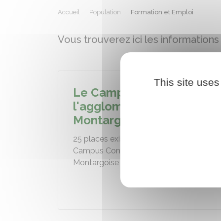
Accueil
Population
Formation et Emploi
Vous trouverez ici les informations
This site uses
Le Campus Connecté de
l'agglomération
Montargoise
25 places existent pour bénéficier du
Campus Connecté de l'Agglomération
Montargoise ( AME)