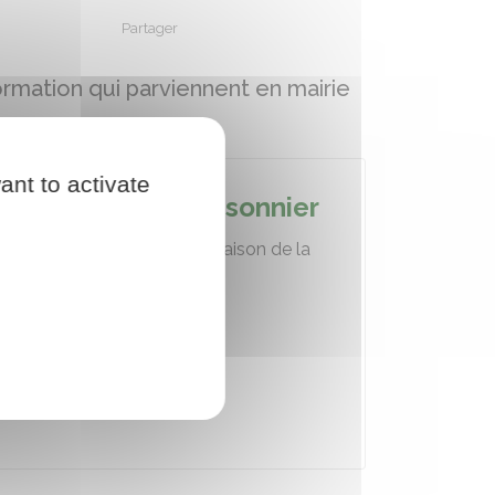
Partager
Partager sur Facebook
Partager sur X - Twitter
Partager sur Linkedin
Partager par em
formation qui parviennent en mairie
ant to activate
Recrutement saisonnier
Renforts ponctuels à la Maison de la
Forêt