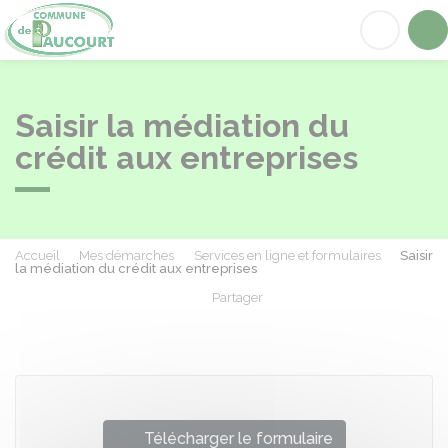
Paucourt
Acc
Saisir la médiation du
crédit aux entreprises
Accueil
Mes démarches
Services en ligne et formulaires
Saisir
la médiation du crédit aux entreprises
Partager
Partager sur Facebook
Partager sur X - Twit
Partager sur
Par
Télécharger le formulaire