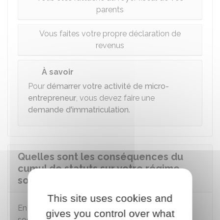
parents
Vous faites votre propre déclaration de
revenus
À savoir
Pour
démarrer votre activité de micro-
entrepreneur
, vous devez faire une
demande d'immatriculation
.
Quelles sont les conséquences du
cumul de statuts sur votre régime
social ?
This site uses cookies and
En tant qu'étudiant, vous êtes affilié à la sécurité
gives you control over what
sociale des étudiants.