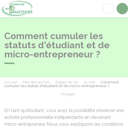
Paucourt
Acc
Comment cumuler les
statuts d'étudiant et de
micro-entrepreneur ?
Accueil
Mes démarches
Étapes de vie
Je crée
Comment
cumuler les statuts d'étudiant et de micro-entrepreneur ?
Partager
Partager sur Facebook
Partager sur X - Twit
Partager sur
Par
En tant qu'étudiant, vous avez la possibilité d'exercer une
activité professionnelle indépendante en devenant
micro-entrepreneur. Nous vous expliquons les conditions