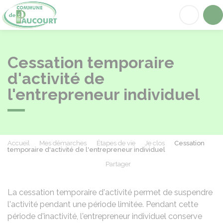
Paucourt
Acc
Cessation temporaire
d'activité de
l'entrepreneur individuel
Accueil
Mes démarches
Étapes de vie
Je clos
Cessation
temporaire d'activité de l'entrepreneur individuel
Partager
Partager sur Facebook
Partager sur X - Twit
Partager sur
Par
La cessation temporaire d'activité permet de suspendre
l'activité pendant une période limitée. Pendant cette
période d'inactivité, l'entrepreneur individuel conserve