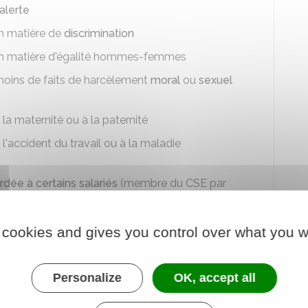
alerte
en matière de
discrimination
e en matière d'égalité hommes-femmes
moins de faits de harcèlement
moral
ou
sexuel
 la maternité ou à la paternité
 l'accident du travail ou à la maladie
dée à certains salariés
(membre du
CSE
par
du droit de grève
 cookies and gives you control over what you w
de mauvais traitements ou privations infligés à une
lissements ou services sociaux et médico-sociaux
Personalize
OK, accept all
au décès de l'enfant de moins de 25 ans