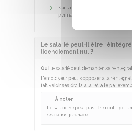
Sans respecter la protection liée 
permanente de moins de 25 ans.
Le salarié peut-il être réintégr
licenciement nul ?
Oui
, le salarié peut demander sa réintégr
L'employeur peut s'opposer à la réintégrati
fait valoir ses droits à la retraite par exemp
À noter
Le salarié ne peut pas être réintégré dan
résiliation judiciaire
.