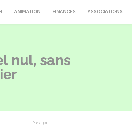
N
ANIMATION
FINANCES
ASSOCIATIONS
l nul, sans
ier
Partager
Partager sur Facebook
Partager sur X - Twitter
Partager sur Linkedin
Partager par em