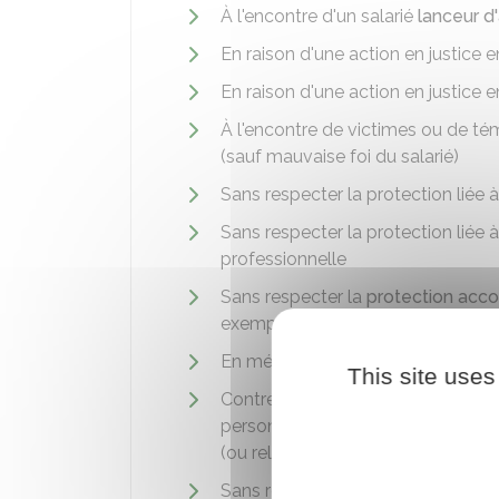
À l'encontre d'un salarié
lanceur d'
En raison d'une action en justice 
En raison d'une action en justic
À l'encontre de victimes ou de té
(sauf mauvaise foi du salarié)
Sans respecter la protection liée à
Sans respecter la protection liée à
professionnelle
Sans respecter la
protection accor
exemple)
En méconnaissance de l'exercice 
This site uses
Contre un salarié ayant témoigné 
personne accueillie dans les étab
(ou relaté de tels agissements)
Sans respecter la protection liée 