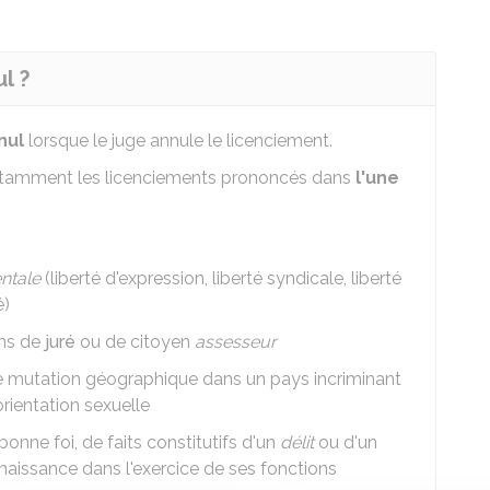
l ?
nul
lorsque le juge annule le licenciement.
notamment les licenciements prononcés dans
l'une
ntale
(liberté d'expression, liberté syndicale, liberté
é)
ons de
juré
ou de citoyen
assesseur
une mutation géographique dans un pays incriminant
rientation sexuelle
onne foi, de faits constitutifs d'un
délit
ou d'un
nnaissance dans l'exercice de ses fonctions