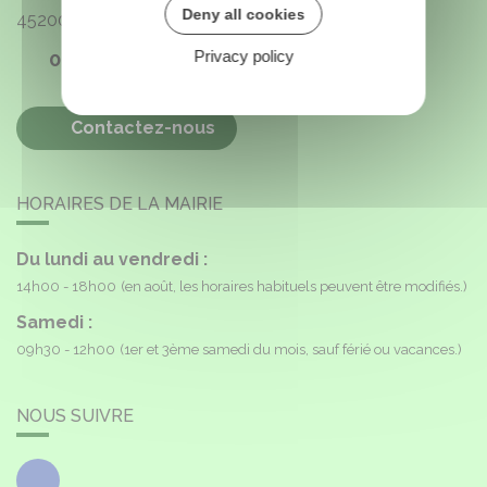
Deny all cookies
45200
Paucourt
Privacy policy
02 38 85 40 16
Contactez-nous
HORAIRES DE LA MAIRIE
Du lundi au vendredi :
14h00 - 18h00
(en août, les horaires habituels peuvent être modifiés.)
Samedi :
09h30 - 12h00
(1er et 3ème samedi du mois, sauf férié ou vacances.)
NOUS SUIVRE