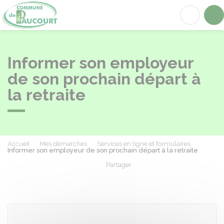
Paucourt
Acc
Informer son employeur
de son prochain départ à
la retraite
Accueil
Mes démarches
Services en ligne et formulaires
Informer son employeur de son prochain départ à la retraite
Partager
Partager sur Facebook
Partager sur X - Twit
Partager sur
Par