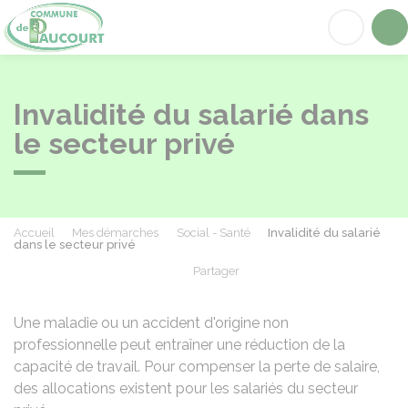
Paucourt
Acc
Invalidité du salarié dans
le secteur privé
Accueil
Mes démarches
Social - Santé
Invalidité du salarié
dans le secteur privé
Partager
Partager sur Facebook
Partager sur X - Twit
Partager sur
Par
Une maladie ou un accident d'origine non
professionnelle peut entraîner une réduction de la
capacité de travail. Pour compenser la perte de salaire,
des allocations existent pour les salariés du secteur