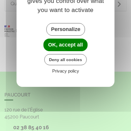
gives you control over what
Questions ? Réponses !
you want to activate
Personalize
OK, accept all
Deny all cookies
Privacy policy
PAUCOURT
120 rue de l'Église
45200
Paucourt
02 38 85 40 16