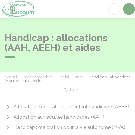
Paucourt
Acc
Handicap : allocations
(AAH, AEEH) et aides
Accueil
Mes démarches
Social - Santé
Handicap : allocations
(AAH, AEEH) et aides
Partager
Partager sur Facebook
Partager sur X - Twit
Partager sur
Par
Allocation d'éducation de l'enfant handicapé (AEEH)
Allocation aux adultes handicapés (AAH)
Handicap : majoration pour la vie autonome (MVA)