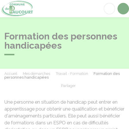
Paucourt
Acc
Formation des personnes
handicapées
Accueil
Mes démarches
Travail - Formation
Formation des
personnes handicapées
Partager
Partager sur Facebook
Partager sur X - Twit
Partager sur
Par
Une personne en situation de handicap peut entrer en
apprentissage pour obtenir une qualification et bénéficier
d'aménagements particuliers. Elle peut aussi bénéficier
de formations dans un
ESPO
en cas de difficultés