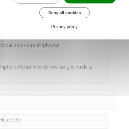
'absenter pour la JDC ?
Deny all cookies
Privacy policy
onvocation vous donne droit à une
autorisation
nvocation à votre employeur.
ompter cette journée de vos congés ou de la
Métropole