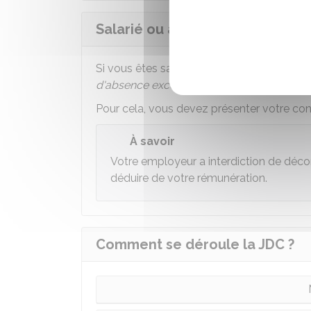
Salarié ou apprenti : comment s
Si vous êtes salarié ou apprenti, votre c
d'absence exceptionnelle
d'une journée.
Pour cela, vous devez présenter votre co
À savoir
Votre employeur a interdiction de déc
déduire de votre rémunération.
Comment se déroule la JDC ?