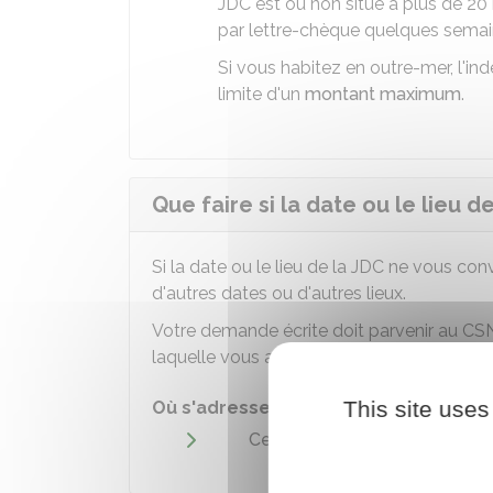
JDC est ou non situé à plus de 
par lettre-chèque quelques semai
Si vous habitez en outre-mer, l'ind
limite d'un
montant maximum
.
Que faire si la date ou le lieu d
Si la date ou le lieu de la
JDC
ne vous conv
d'autres dates ou d'autres lieux.
Votre demande écrite doit parvenir au
CS
laquelle vous avez reçu votre convocation
This site uses
Où s'adresser ?
Centres du service national e