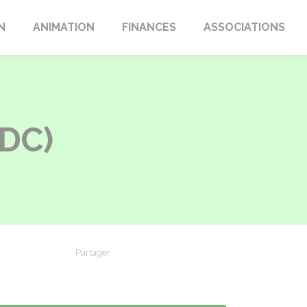
N
ANIMATION
FINANCES
ASSOCIATIONS
JDC)
Partager
Partager sur Facebook
Partager sur X - Twitter
Partager sur Linkedin
Partager par em