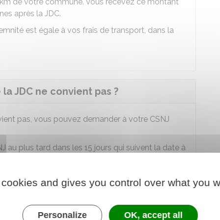
20 km de votre commune. Vous recevez ce montant
nes après la JDC.
emnité est égale à vos frais de transport, dans la
e la JDC ne convient pas ?
ient pas, vous pouvez demander à votre
CSNJ
NJ
au plus tard dans les 15 jours qui suivent la date à
.
 cookies and gives you control over what you w
t de la jeunesse (CSNJ)
Personalize
OK, accept all