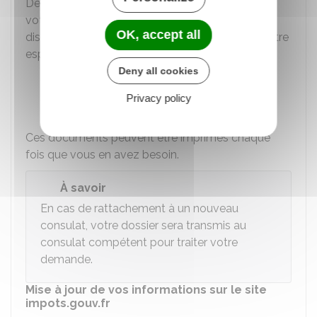
Dès que le consulat a validé la modification de
votre inscription, les documents suivants sont
OK, accept all
disponibles dans l'onglet
Mes documents
de votre
espace personnel Service-Public.fr :
Deny all cookies
Certificat d'inscription et de résidence
Privacy policy
Carte d'inscription consulaire.
Ces documents peuvent être imprimés chaque
fois que vous en avez besoin.
À savoir
En cas de rattachement à un nouveau
consulat, votre dossier sera transmis au
consulat compétent pour traiter votre
demande.
Mise à jour de vos informations sur le site
impots.gouv.fr