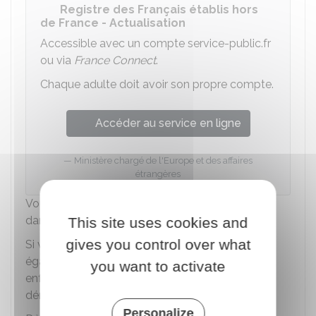
Registre des Français établis hors
de France - Actualisation
Accessible avec un compte service-public.fr
ou via
France Connect
.
Chaque adulte doit avoir son propre compte.
Accéder au service en ligne
Ministère chargé de l'Europe et des affaires
étrangères
Vous devez scanner le justificatif de résidence
dans la nouvelle circonscription consulaire.
This site uses cookies and
gives you control over what
Si vous avez changé de situation, vous devez
également scanner les justificatifs (arrivée d'un
you want to activate
enfant, changement de nom d'usage,
déménagement...).
Personalize