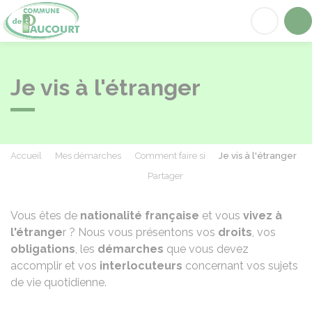
Paucourt
Acc
Je vis à l'étranger
Accueil
Mes démarches
Comment faire si
Je vis à l'étranger
Partager
Partager sur Facebook
Partager sur X - Twit
Partager sur
Par
Vous êtes de
nationalité française
et vous
vivez à
l'étrange
r ? Nous vous présentons vos
droits
, vos
obligations
, les
démarches
que vous devez
accomplir et vos
interlocuteurs
concernant vos sujets
de vie quotidienne.