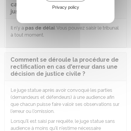
cas d'erreur dans une décision de
Privacy policy
justice civile ?
Il n'y a
pas de délai
. Vous pouvez saisir le tribunal
à tout moment.
Comment se déroule la procédure de
rectification en cas d'erreur dans une
décision de justice civile ?
Le juge statue après avoir convoqué les parties
(demandeurs et défendeurs) à une audience afin
que chacun puisse faire valoir ses observations sur
l'erreur ou l'omission.
Lorsqu'il est saisi par requête, le juge statue sans
audience à moins qu'il n'estime nécessaire