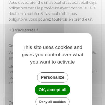
Vous devez prendre un avocat si l'avocat était déjà
obligatoire dans la procédure ayant donné lieu à la
décision à rectifier. Si l'avocat n'était pas
obligatoire, vous pouvez toutefois en prendre un.
Où s'adresser ?
Avocat
Comment saisir le tribunal ?
This site uses cookies and
Vous pouvez saisir le juge au moyen d'une
requête
gives you control over what
simple ou conjointe.
you want to activate
La requête peut être dématérialisée quand la
procédure initiale était ouverte à la requête en ligne
Personalize
(par exemple une requête devant le juge aux
affaires familiales).
OK, accept all
Deny all cookies
Dans quel délai saisir le tribunal en