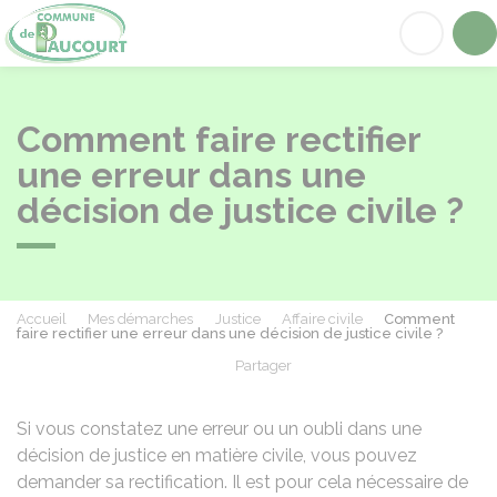
Paucourt
Acc
Comment faire rectifier
une erreur dans une
décision de justice civile ?
Accueil
Mes démarches
Justice
Affaire civile
Comment
faire rectifier une erreur dans une décision de justice civile ?
Partager
Partager sur Facebook
Partager sur X - Twit
Partager sur
Par
Si vous constatez une erreur ou un oubli dans une
décision de justice en matière civile, vous pouvez
demander sa rectification. Il est pour cela nécessaire de