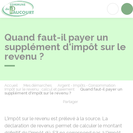
Paucourt
Acc
Quand faut-il payer un
supplément d'impôt sur le
revenu ?
Accueil
Mes démarches
Argent - Impôts - Consommation
Impôt sur le revenu : calcul et paiement
Quand faut-il payer un
supplément d'impôt sur le revenu ?
Partager
Partager sur Facebook
Partager sur X - Twit
Partager sur
Par
L'impôt sur le revenu est prélevé à la source. La
déclaration de revenus permet de calculer le montant
définitif de l'impôt dû. S'il ne correspond pas à l'impôt