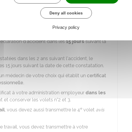
decin indiquant la nature et la localisation des
la durée probable de l'incapacité de travail qui en
Deny all cookies
Privacy policy
accident
éclaration d'accident dans les
15 jours
suivant la
atées dans les 2 ans suivant l'accident, le
les 15 jours suivant la date de cette constatation.
un médecin de votre choix qui établit un
certificat
ssionnelle.
tificat à votre administration employeur
dans les
 et conserver les volets n°2 et 3.
e
ail
, vous devez aussi transmettre le 4
volet
avis
e travail, vous devez transmettre à votre