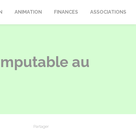
N
ANIMATION
FINANCES
ASSOCIATIONS
 imputable au
Partager
Partager sur Facebook
Partager sur X - Twitter
Partager sur Linkedin
Partager par em