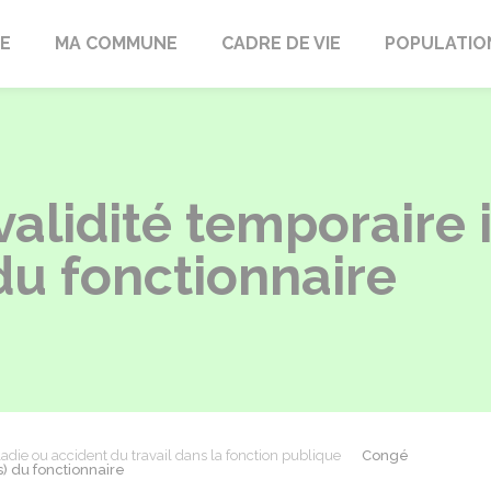
LE
MA COMMUNE
CADRE DE VIE
POPULATIO
validité temporaire
 du fonctionnaire
adie ou accident du travail dans la fonction publique
Congé
s) du fonctionnaire