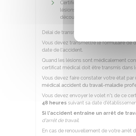
Certificat médical établi par un mé
lésions résultant de l'accident et 
découle.
Délai de transmission de la déclaration d'
Vous devez transmettre le formulaire de d
date de l'accident.
Quand les lésions sont médicalement const
certificat médical doit être transmis dans 
Vous devez faire constater votre état par 
médical accident du travail-maladie profe
Vous devez envoyer le volet n°1 de ce cer
48 heures
suivant sa date d'établissement
Si l'accident entraîne un arrêt de trav
d'arrêt de travail
.
En cas de renouvellement de votre arrêt d