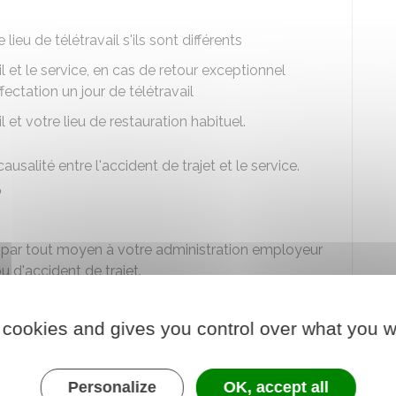
lieu de télétravail s'ils sont différents
il et le service, en cas de retour exceptionnel
ectation un jour de télétravail
il et votre lieu de restauration habituel.
usalité entre l'accident de trajet et le service.
?
r par tout moyen à votre administration employeur
u d'accident de trajet.
ivants :
 cookies and gives you control over what you w
dent
précisant les circonstances de l'accident de
 activité dans lesquelles l'accident s'est produit,
 lésions causées par cet accident
Personalize
OK, accept all