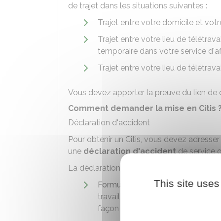
de trajet dans les situations suivantes :
Trajet entre votre domicile et votre 
Trajet entre votre lieu de télétrava
temporaire dans votre service d'aff
Trajet entre votre lieu de télétrava
Vous devez apporter la preuve du lien de ca
Comment demander la mise en Citis 
Déclaration d'accident
Pour obtenir un Citis, vous devez adresse
une
déclaration d'accident
de service o
La déclaration comporte les documents su
This site uses
Formulaire de déclaration d'acci
travail ou de trajet (lieu, temps et
façon dont il s'est produit) et les