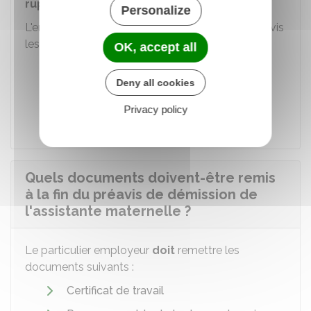
rupture
.
Personalize
L'employeur doit lui verser au terme de son préavis
les sommes suivantes :
OK, accept all
Salaire jusqu'au dernier jour travaillé
Deny all cookies
Indemnité compensatrice de congés
payés
.
Privacy policy
Quels documents doivent-être remis
à la fin du préavis de démission de
l'assistante maternelle ?
Le particulier employeur
doit
remettre les
documents suivants :
Certificat de travail