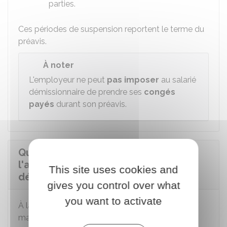
parties.
Ces périodes de suspension reportent le terme du
préavis.
À noter
L'employeur ne peut
pas imposer
au salarié
démissionnaire de prendre ses
congés
payés
durant son préavis.
Quelles sommes sont dues à
l'assistante maternelle en cas de
This site uses cookies and
démission ?
gives you control over what
you want to activate
À la fin de son préavis de démission, l'assistante
maternelle ne perçoit
pas d'indemnité de