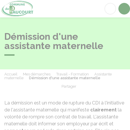
Paucourt
Acc
Démission d'une
assistante maternelle
Accueil
Mes démarches
Travail - Formation
Assistante
maternelle
Démission d'une assistante maternelle
Partager
Partager sur Facebook
Partager sur X - Twit
Partager sur
Par
La démission est un mode de rupture du
CDI
à l'initiative
de l'assistante maternelle qui manifeste
clairement
la
volonté de rompre son contrat de travail. L'assistante
maternelle doit informer son employeur par écrit et