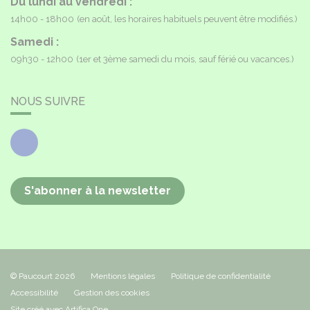
Du lundi au vendredi :
14h00 - 18h00
(en août, les horaires habituels peuvent être modifiés.)
Samedi :
09h30 - 12h00
(1er et 3ème samedi du mois, sauf férié ou vacances.)
NOUS SUIVRE
Facebook
S'abonner à la newsletter
© Paucourt 2026
Mentions légales
Politique de confidentialité
Accessibilité
Gestion des cookies
Site créé avec Artifica One