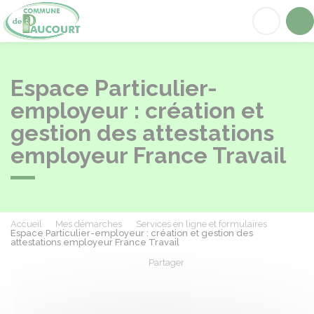
Paucourt
Acc
Espace Particulier-
employeur : création et
gestion des attestations
employeur France Travail
Accueil
Mes démarches
Services en ligne et formulaires
Espace Particulier-employeur : création et gestion des
attestations employeur France Travail
Partager
Partager sur Facebook
Partager sur X - Twit
Partager sur
Par