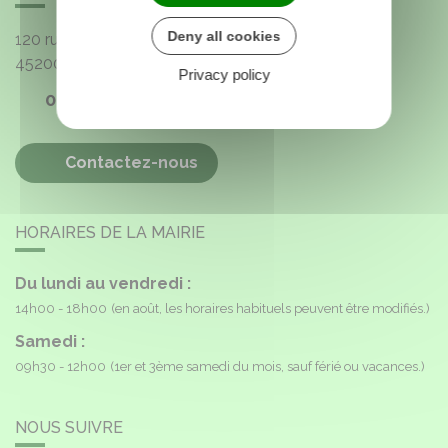
Deny all cookies
120 rue de l'Église
45200
Paucourt
Privacy policy
02 38 85 40 16
Contactez-nous
HORAIRES DE LA MAIRIE
Du lundi au vendredi :
14h00 - 18h00
(en août, les horaires habituels peuvent être modifiés.)
Samedi :
09h30 - 12h00
(1er et 3ème samedi du mois, sauf férié ou vacances.)
NOUS SUIVRE