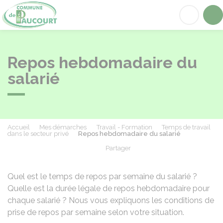
Paucourt
Acc
Repos hebdomadaire du
salarié
Accueil
Mes démarches
Travail - Formation
Temps de travail
dans le secteur privé
Repos hebdomadaire du salarié
Partager
Partager sur Facebook
Partager sur X - Twit
Partager sur
Par
Quel est le temps de repos par semaine du salarié ?
Quelle est la durée légale de repos hebdomadaire pour
chaque salarié ? Nous vous expliquons les conditions de
prise de repos par semaine selon votre situation.