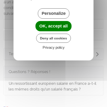
à un autre jour que le dimanche ou supprimé, à des
conditions qui varient en fonction des dérogations
Personalize
suivantes :
Dérogation selon le domaine d'activité
OK, accept all
Dérogation selon le type de profession
Deny all cookies
Privacy policy
Textes de référence
Questions ? Réponses !
Un ressortissant européen salarié en France a-t-il
les mêmes droits qu'un salarié français ?