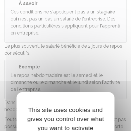
À savoir
Ces conditions ne s'appliquent pas à un
stagiaire
qui n'est pas un pas un salarié de l'entreprise. Des
conditions particulières s'appliquent pour
l'apprenti
en entreprise.
Le plus souvent, le salarié bénéficie de 2 jours de repos
consécutifs.
Exemple
Le repos hebdomadaire est le samedi et le
dimanche ou le dimanche et le lundi selon l'activité
de l'entreprise.
Dans l'intérêt du salarié, la journée de repos
This site uses cookies and
hebdomadaire est le dimanche.
gives you control over what
Toutefois, dans certains cas, le
repos dominical
n'est pas
possible. Le repos hebdomadaire peut être soit reporté
you want to activate