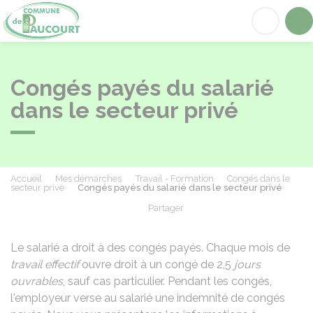
Paucourt
Acc
Congés payés du salarié
dans le secteur privé
Accueil
Mes démarches
Travail - Formation
Congés dans le
secteur privé
Congés payés du salarié dans le secteur privé
Partager
Partager sur Facebook
Partager sur X - Twit
Partager sur
Par
Le salarié a droit à des congés payés. Chaque mois
de
travail effectif
ouvre droit à un congé de 2,5
jours
ouvrables
, sauf cas particulier. Pendant les congés,
l'employeur verse au salarié une indemnité de congés