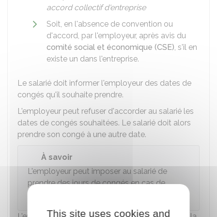
accord collectif d'entreprise
Soit, en l'absence de convention ou
d'accord, par l'employeur, après avis du
comité social et économique (CSE)
, s'il en
existe un dans l'entreprise.
Le salarié doit informer l'employeur des dates de
congés qu'il souhaite prendre.
L'employeur peut refuser d'accorder au salarié les
dates de congés souhaitées. Le salarié doit alors
prendre son congé à une autre date.
À savoir
L'employeur peut imposer au salarié de
prendre des jours de congés en cas de
fermeture temporaire de l'entreprise
.
This site uses cookies and
L'employeur doit communiquer à chaque salarié la