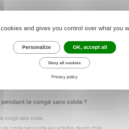
n employeur pour prendre un congé dans solde. En
t être licencié pour
faute grave
.
 cookies and gives you control over what you w
Personalize
OK, accept all
unéré ?
Deny all cookies
unéré
.
Privacy policy
t toute la durée du congé sans solde.
ié pendant le congé sans solde ?
le congé sans solde.
ps de congé sans solde aux activités de son choix