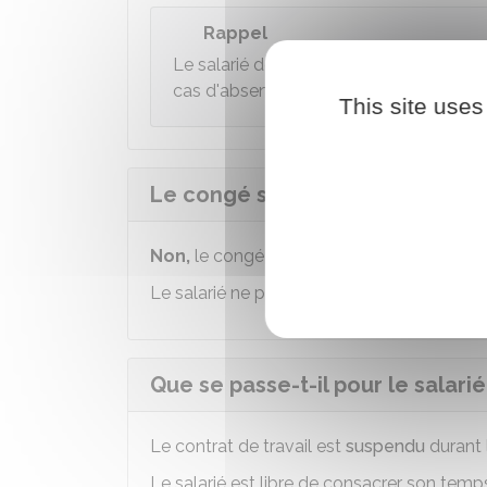
Rappel
Le salarié doit obtenir l'accord de so
cas d'absence injustifiée, le salarié peu
This site uses
Le congé sans solde est-il rém
Non,
le congé sans solde
n'est pas rém
Le salarié ne perçoit pas de salaire duran
Que se passe-t-il pour le salar
Le contrat de travail est
suspendu
durant 
Le salarié est libre de consacrer son tem