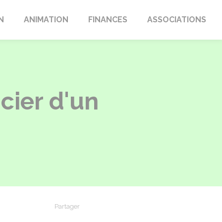
N
ANIMATION
FINANCES
ASSOCIATIONS
cier d'un
Partager
Partager sur Facebook
Partager sur X - Twitter
Partager sur Linkedin
Partager par em