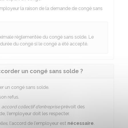
l'employeur la raison de la demande de congé sans
maximale réglementée du congé sans solde. Le
 durée du congé si le congé a été accepté.
ccorder un congé sans solde ?
der un congé sans solde.
son refus.
n
accord collectif d'entreprise
prévoit des
e, l'employeur doit les respecter.
lles
, l'accord de l'employeur est
nécessaire
.