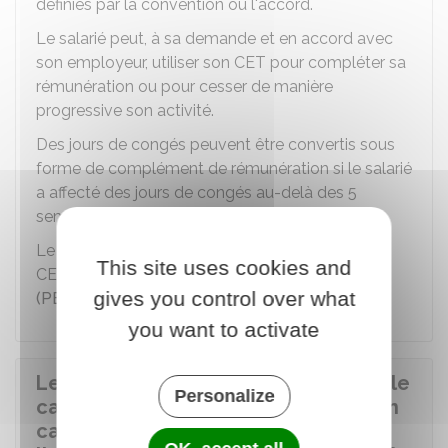
définies par la convention ou l'accord.
Le salarié peut, à sa demande et en accord avec
son employeur, utiliser son CET pour compléter sa
rémunération ou pour cesser de manière
progressive son activité.
Des jours de congés peuvent être convertis sous
forme de complément de rémunération si le salarié
a affecté des jours de congés au-delà des 5
semaines de congés annuels.
Le salarié peut utiliser les sommes issues de son
This site uses cookies and
CET pour alimenter son
plan d'épargne retraite
gives you control over what
(PER)
.
you want to activate
Les droits acquis par le salarié dans le
Personalize
cadre d'un CET sont-ils conservés en
cas de redressement ou de