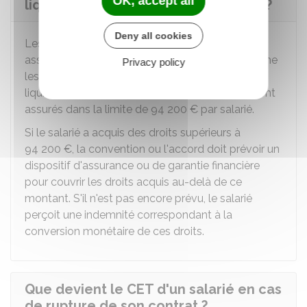
OK, accept all
liquidation judiciaire de l'entreprise ?
Deny all cookies
Les droits acquis dans le cadre d'un CET sont
assurés contre le risque de non paiement (comme
Privacy policy
les salaires) en cas de redressement ou de
liquidation judiciaire de l'entreprise. Les droits sont
assurés dans la limite de
94 200 €
par salarié.
Si le salarié a acquis des droits supérieurs à
94 200 €
, la convention ou l'accord doit prévoir un
dispositif d'assurance ou de garantie financière
pour couvrir les droits acquis au-delà de ce
montant. S'il n'est pas encore prévu, le salarié
perçoit une indemnité correspondant à la
conversion monétaire de ces droits.
Que devient le CET d'un salarié en cas
de rupture de son contrat ?