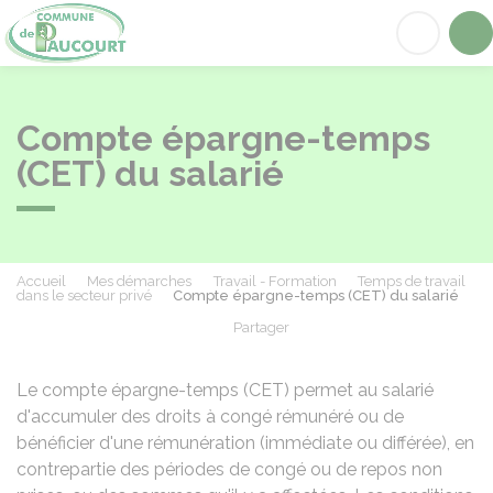
Paucourt
Acc
Compte épargne-temps
(CET) du salarié
Accueil
Mes démarches
Travail - Formation
Temps de travail
dans le secteur privé
Compte épargne-temps (CET) du salarié
Partager
Partager sur Facebook
Partager sur X - Twit
Partager sur
Par
Le compte épargne-temps (CET) permet au salarié
d'accumuler des droits à congé rémunéré ou de
bénéficier d'une rémunération (immédiate ou différée), en
contrepartie des périodes de congé ou de repos non