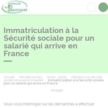
Paucourt
Acc
Immatriculation à la
Sécurité sociale pour un
salarié qui arrive en
France
Accueil
Mes démarches
Social - Santé
Affiliation à la sécurité
sociale (assurance maladie)
Immatriculation à la Sécurité sociale
pour un salarié qui arrive en France
Partager
Partager sur Facebook
Partager sur X - Twit
Partager sur
Par
Vous vous interrogez sur les démarches à effectuer