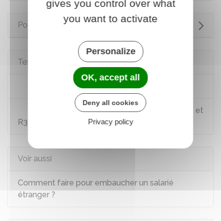
gives you control over what
you want to activate
Pour en savoir plus
Personalize
Textes de référence
OK, accept all
Code du travail : article R161-2
Deny all cookies
Code de la sécurité sociale : articles R312-1 et
Privacy policy
R312-5
Voir aussi
Comment faire pour embaucher un salarié
étranger ?