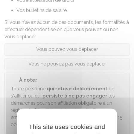
Votre
attestation de droits
Vos
bulletins de salaire
.
Si vous n'avez aucun de ces documents, les formalités à
effectuer dépendent selon que vous pouvez ou non
vous déplacer.
Vous pouvez vous déplacer
Vous ne pouvez pas vous déplacer
À noter
Toute personne
qui refuse délibérément
de
s'affilier ou qui
persiste à ne pas engager
les
démarches pour son affiliation obligatoire à un
régime de Sécurité sociale est punie d'un
emprisonnement de 6 mois et d'une amende de
15
000 €
(ou seulement de l'une de ces peines).
This site uses cookies and