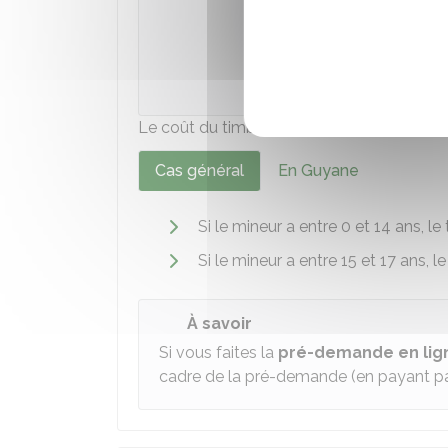
Accéder
Ministè
Le coût du timbre varie selon le lieu de ré
Cas général
En Guyane
Si le mineur a entre 0 et 14 ans, le
Si le mineur a entre 15 et 17 ans, l
À savoir
Si vous faites la
pré-demande en lig
cadre de la pré-demande (en payant par