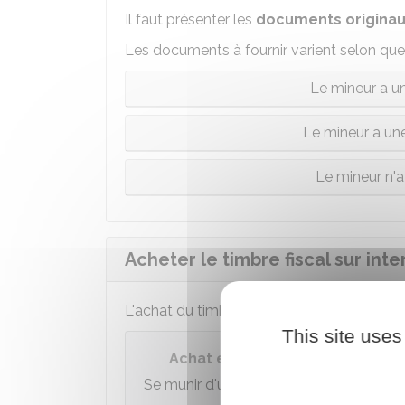
Il faut présenter les
documents
origina
Les documents à fournir varient selon que 
Le mineur a un
Le mineur a une
Le mineur n'a
Acheter le timbre fiscal sur inte
L'achat du timbre fiscal se fait
en ligne
via
This site uses
Achat en ligne du timbre fiscal 
Se munir d'une carte bancaire.