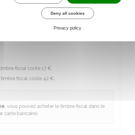
 au service en ligne
Deny all cookies
re chargé des finances
Privacy policy
sidence et l'âge du mineur :
 timbre fiscal coûte
17 €
.
e timbre fiscal coûte
42 €
.
ne
, vous pouvez acheter le timbre fiscal dans le
 carte bancaire).