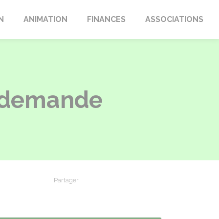
N
ANIMATION
FINANCES
ASSOCIATIONS
e demande
Partager
Partager sur Facebook
Partager sur X - Twitter
Partager sur Linkedin
Partager par em