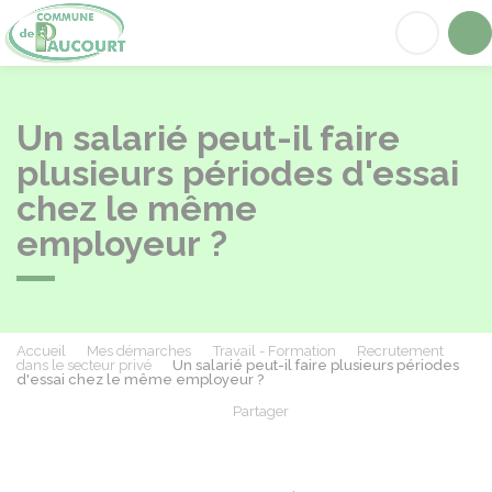
Paucourt
Acc
Un salarié peut-il faire
plusieurs périodes d'essai
chez le même
employeur ?
Accueil
Mes démarches
Travail - Formation
Recrutement
dans le secteur privé
Un salarié peut-il faire plusieurs périodes
d'essai chez le même employeur ?
Partager
Partager sur Facebook
Partager sur X - Twit
Partager sur
Par