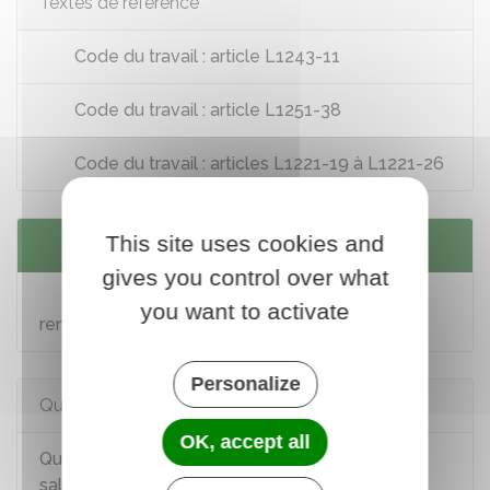
Textes de référence
Code du travail : article L1243-11
Code du travail : article L1251-38
Code du travail : articles L1221-19 à L1221-26
This site uses cookies and
Services en ligne et formulaires
gives you control over what
Demande d'accord du salarié pour le
you want to activate
renouvellement d'une période d'essai
Personalize
Questions ? Réponses !
OK, accept all
Qu'est-ce qu'une période probatoire pour le
salarié ?