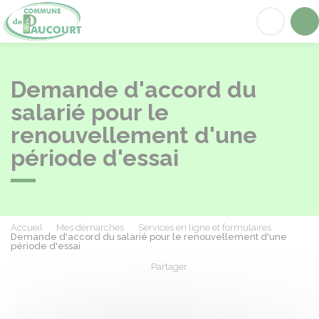
Paucourt
Acc
Demande d'accord du
salarié pour le
renouvellement d'une
période d'essai
Accueil
Mes démarches
Services en ligne et formulaires
Demande d'accord du salarié pour le renouvellement d'une
période d'essai
Partager
Partager sur Facebook
Partager sur X - Twit
Partager sur
Par