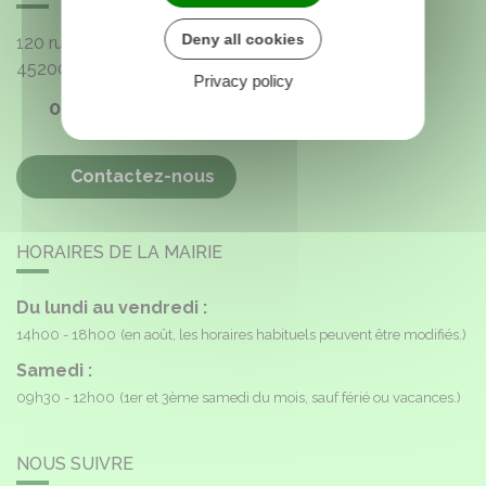
Deny all cookies
120 rue de l'Église
45200
Paucourt
Privacy policy
02 38 85 40 16
Contactez-nous
HORAIRES DE LA MAIRIE
Du lundi au vendredi :
14h00 - 18h00
(en août, les horaires habituels peuvent être modifiés.)
Samedi :
09h30 - 12h00
(1er et 3ème samedi du mois, sauf férié ou vacances.)
NOUS SUIVRE