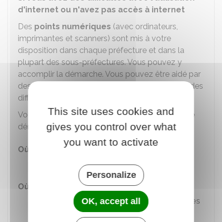
d'internet ou n'avez pas accès à internet
Des
points numériques
(avec ordinateurs,
imprimantes et scanners) sont mis à votre
disposition dans chaque préfecture et dans la
plupart des sous-préfectures. Vous pouvez y
accomplir la démarche. Vous pouvez être aidé par
des médiateurs numériques si vous rencontrez des
difficultés avec l'utilisation d'internet.
This site uses cookies and
Vous pouvez aussi être accompagné dans votre
gives you control over what
démarche par une
maison France Services
.
you want to activate
Où s'adresser ?
Point d'accueil numérique
Personalize
Où s'adresser ?
France Services / Maison de services
OK, accept all
au public