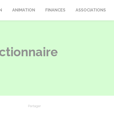
N
ANIMATION
FINANCES
ASSOCIATIONS
ctionnaire
Partager
Partager sur Facebook
Partager sur X - Twitter
Partager sur Linkedin
Partager par em