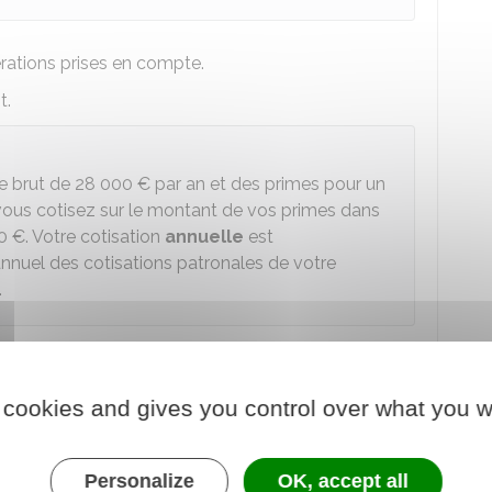
ations prises en compte.
t.
re brut de
28 000 €
par an et des primes pour un
 vous cotisez sur le montant de vos primes dans
0 €
. Votre cotisation
annuelle
est
nnuel des cotisations patronales de votre
.
ion de retraite complémentaire RAFP ?
 cookies and gives you control over what you w
oints
.
Personalize
OK, accept all