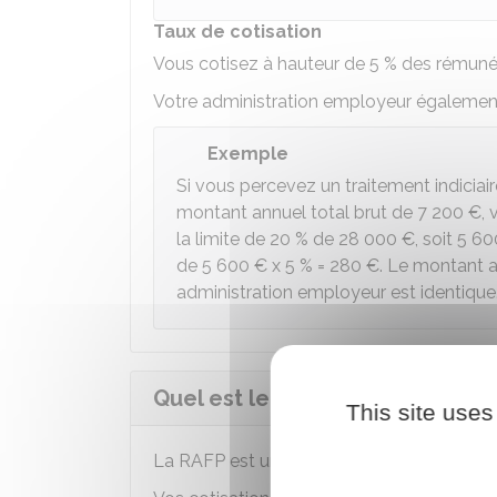
Taux de cotisation
Vous cotisez à hauteur de
5 %
des rémunér
Votre administration employeur égalemen
Exemple
Si vous percevez un traitement indiciai
montant annuel total brut de
7 200 €
,
la limite de
20 %
de
28 000 €
, soit
5 60
de
5 600 €
x
5 %
=
280 €
. Le montant a
administration employeur est identique
Quel est le montant de la pens
This site uses
La
RAFP
est un régime de
retraite par p