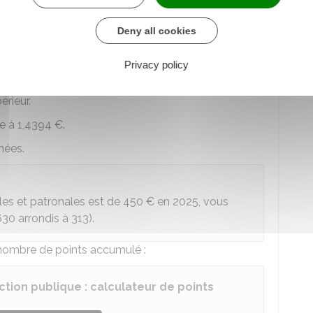
traite et, à votre départ en retraite, ces points
te.
Deny all cookies
lés ?
t des cotisations patronales versées par votre
Privacy policy
valeur d'achat du point de retraite.
érieur.
ée à
1,4394 €
.
nnées
.
ales et patronales est de
450 €
en 2025, vous
30 arrondis à 313).
nombre de points accumulé :
ction publique : calculateur de points