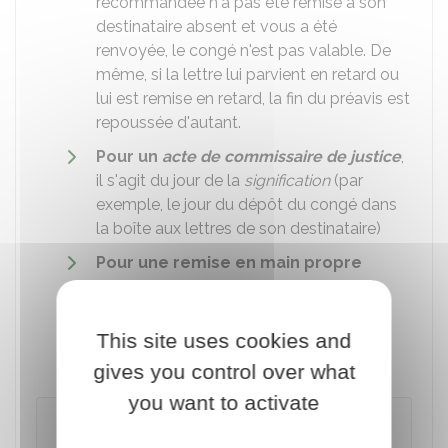
recommandée n'a pas été remise à son
destinataire absent et vous a été
renvoyée, le congé n'est pas valable. De
même, si la lettre lui parvient en retard ou
lui est remise en retard, la fin du préavis est
repoussée d'autant.
Pour un
acte de commissaire de justice
,
il s'agit du jour de la
signification
(par
exemple, le jour du dépôt du congé dans
la boîte aux lettres de son destinataire)
Pour une remise en main propre
contre émargement ou récépissé
signé
, il s'agit du jour où le congé est
remis en main propre à son destinataire,
This site uses cookies and
contre émargement ou récépissé signé.
gives you control over what
you want to activate
Exemple