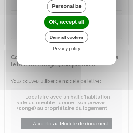
Pour un préavis de 1 mois
Personalize
Exemple
OK, accept all
Pour un préavis de 3 mois
Deny all cookies
Privacy policy
Comment le locataire doit rédiger sa
lettre de congé (son préavis) ?
Vous pouvez utiliser ce modèle de lettre :
Locataire avec un bail d'habitation
vide ou meublé : donner son préavis
(congé) au propriétaire du logement
Accéder au Modèle de document