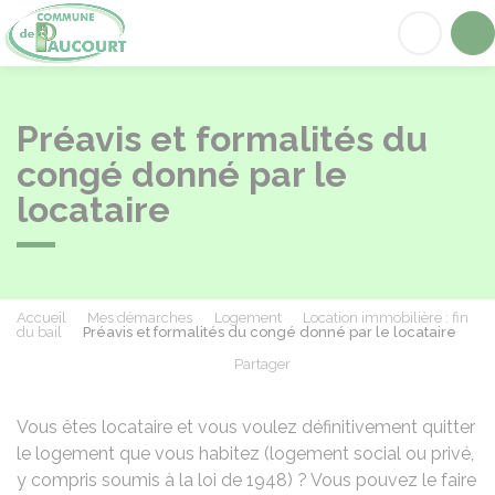
Paucourt
Acc
Préavis et formalités du
congé donné par le
locataire
Accueil
Mes démarches
Logement
Location immobilière : fin
du bail
Préavis et formalités du congé donné par le locataire
Partager
Partager sur Facebook
Partager sur X - Twit
Partager sur
Par
Vous êtes locataire et vous voulez définitivement quitter
le logement que vous habitez (logement social ou privé,
y compris soumis à la loi de 1948) ? Vous pouvez le faire